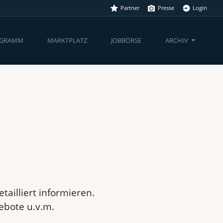
Partner
Presse
Login
(CURRENT)
OGRAMM
MARKTPLATZ
JOBBÖRSE
ARCHIV
ailliert informieren.
ebote u.v.m.