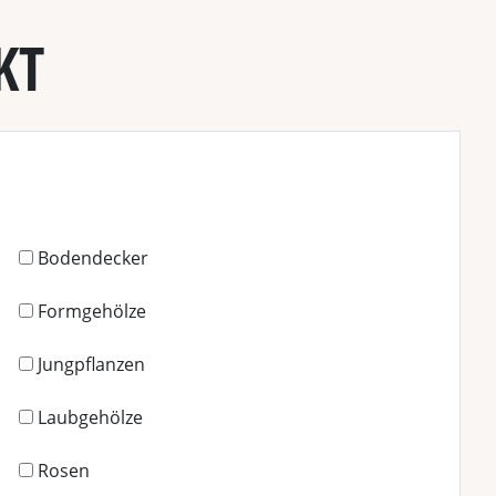
KT
Bodendecker
Formgehölze
Jungpflanzen
Laubgehölze
Rosen