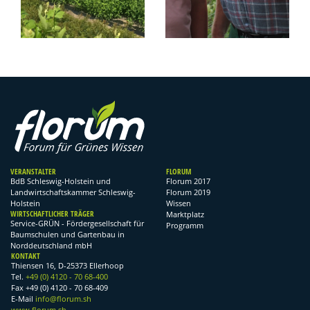
VERANSTALTER
FLORUM
BdB Schleswig-Holstein und
Florum 2017
Landwirtschaftskammer Schleswig-
Florum 2019
Holstein
Wissen
WIRTSCHAFTLICHER TRÄGER
Marktplatz
Service-GRÜN - Fördergesellschaft für
Programm
Baumschulen und Gartenbau in
Norddeutschland mbH
KONTAKT
Thiensen 16, D-25373 Ellerhoop
Tel.
+49 (0) 4120 - 70 68-400
Fax +49 (0) 4120 - 70 68-409
E-Mail
info@florum.sh
www.florum.sh