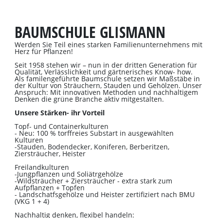
BAUMSCHULE GLISMANN
Werden Sie Teil eines starken Familienunternehmens mit
Herz für Pflanzen!
Seit 1958 stehen wir – nun in der dritten Generation für
Qualität, Verlässlichkeit und gärtnerisches Know- how.
Als familengeführte Baumschule setzen wir Maßstäbe in
der Kultur von Sträuchern, Stauden und Gehölzen. Unser
Anspruch: Mit innovativen Methoden und nachhaltigem
Denken die grüne Branche aktiv mitgestalten.
Unsere Stärken- ihr Vorteil
Topf- und Containerkulturen
- Neu: 100 % torffreies Substart in ausgewählten
Kulturen
-Stauden, Bodendecker, Koniferen, Berberitzen,
Ziersträucher, Heister
Freilandkulturen
-Jungpflanzen und Soliätrgehölze
-Wildsträucher + Ziersträucher - extra stark zum
Aufpflanzen + Topfen
- Landschatfsgehölze und Heister zertifiziert nach BMU
(VKG 1 + 4)
Nachhaltig denken, flexibel handeln: